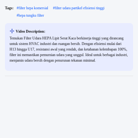
Tags:
#
filter hepa komersial
#
filter udara partikel efisiensi tinggi
#
hepa tungku filter
Video Description:
Temukan Filter Udara HEPA Lipit Serat Kaca berkinerja tinggi yang dirancang
untuk sistem HVAC industri dan ruangan bersih. Dengan efisiensi mulai dari
H13 hingga U17, resistansi awal yang rendah, dan ketahanan kelembapan 100%,
filter ini memastikan pemurnian udara yang unggul. Ideal untuk berbagai industri,
menjamin udara bersih dengan penurunan tekanan minimal.