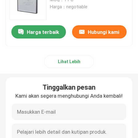
Harga：negotiable
Fan Filter Unit FFU
Harga terbaik
Hubungi kami
Cleanroom Air Shower
Spray Booth Air Filters
Lihat Lebih
Filter Udara Karbon Aktif
Tinggalkan pesan
Filter Udara Suhu Tinggi
Kami akan segera menghubungi Anda kembali!
Filter Udara Lipit
Filter penjernih udara