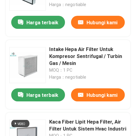
Harga：negotiable
Tur Pabrik
Harga terbaik
Hubungi kami
Kontrol kualitas
Intake Hepa Air Filter Untuk
Hubungi kami
Kompresor Sentrifugal / Turbin
Gas / Mesin
MOQ：1 PC
Permintaan Penawaran
Harga：negotiable
Filter Bag Air
Harga terbaik
Hubungi kami
Filter Udara HVAC
Kaca Fiber Lipit Hepa Filter, Air
Filter Untuk Sistem Hvac Industri
HEPA Filter udara
MOQ：1 PC