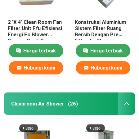
2 'X 4' Clean Room Fan
Konstruksi Aluminium
Filter Unit Ffu Efisiensi
Sistem Filter Ruang
Energi Ec Blower
Bersih Dengan Pre
Dengan Pre Filter
Filter Ac Blower
Harga terbaik
Harga terbaik
Hubungi kami
Hubungi kami
Cleanroom Air Shower
(26)