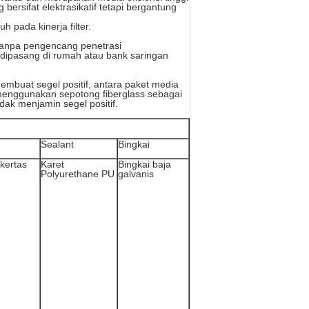
bersifat elektrasikatif tetapi bergantung
h pada kinerja filter.
t tanpa pengencang penetrasi
dipasang di rumah atau bank saringan
membuat segel positif, antara paket media
 menggunakan sepotong fiberglass sebagai
dak menjamin segel positif.
Sealant
Bingkai
 kertas
Karet
Bingkai baja
Polyurethane PU
galvanis