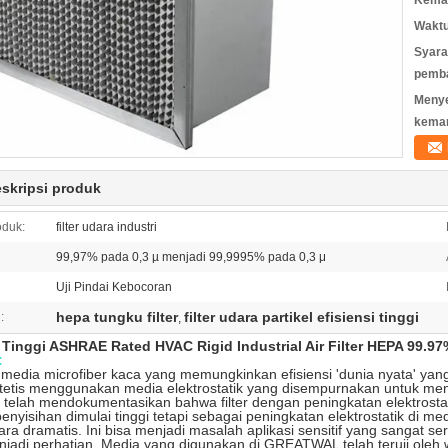
Kemas
Waktu
Syara
pemb
Meny
kema
eskripsi produk
duk:
filter udara industri
99,97% pada 0,3 µ menjadi 99,9995% pada 0,3 μ
Uji Pindai Kebocoran
hepa tungku filter
filter udara partikel efisiensi tinggi
:
,
i Tinggi ASHRAE Rated HVAC Rigid Industrial Air Filter HEPA 99.9
:
edia microfiber kaca yang memungkinkan efisiensi 'dunia nyata' yang ti
ntetis menggunakan media elektrostatik yang disempurnakan untuk men
n telah mendokumentasikan bahwa filter dengan peningkatan elektrostat
 penyisihan dimulai tinggi tetapi sebagai peningkatan elektrostatik di
ara dramatis. Ini bisa menjadi masalah aplikasi sensitif yang sangat ser
jadi perhatian. Media yang digunakan di GREATWAL telah teruji oleh 