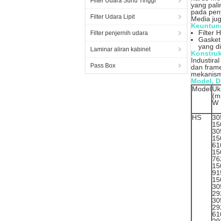
Filter Udara Suhu Tinggi
yang pali
pada pen
Filter Udara Lipit
Media jug
Keuntun
Filter 
Filter penjernih udara
Gasket
yang d
Laminar aliran kabinet
Konstruk
Industira
Pass Box
dan frame
mekanisme
Model, D
Model
Uk
(m
W 
HS
30
15
30
15
61
15
76
15
91
15
30
29
30
29
61