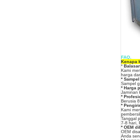
FAQ.
Kenapa 
*
Balasan
Kami memi
harga dan
* Sampel
Sampel gr
* Harga 
Jaminan k
* Profesi
Berusia 8
* Pengir
Kami memil
pembersih
Tanggal p
7-8 hari, 
* OEM di
OEM disa
Anda sen