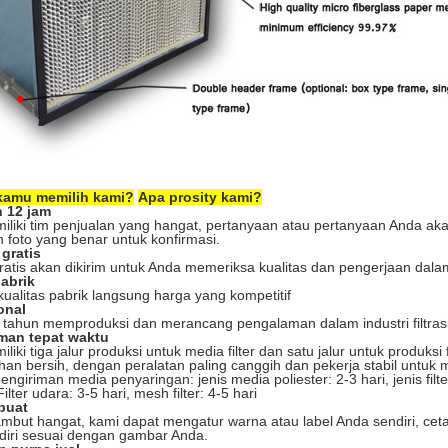
kamu memilih kami?
Apa prosity kami?
 12 jam
liki tim penjualan yang hangat, pertanyaan atau pertanyaan Anda ak
 foto yang benar untuk konfirmasi.
 gratis
atis akan dikirim untuk Anda memeriksa kualitas dan pengerjaan dala
pabrik
ualitas pabrik langsung harga yang kompetitif
onal
 tahun memproduksi dan merancang pengalaman dalam industri filtras
iman tepat waktu
iki tiga jalur produksi untuk media filter dan satu jalur untuk produksi 
an bersih, dengan peralatan paling canggih dan pekerja stabil untuk m
engiriman media penyaringan: jenis media poliester: 2-3 hari, jenis filte
Filter udara: 3-5 hari, mesh filter: 4-5 hari
buat
mbut hangat, kami dapat mengatur warna atau label Anda sendiri, c
diri sesuai dengan gambar Anda.