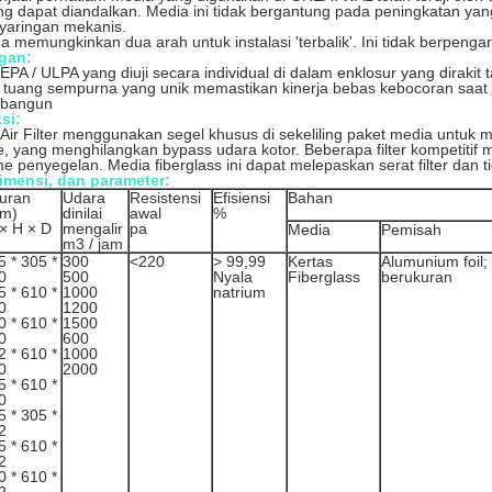
ng dapat diandalkan. Media ini tidak bergantung pada peningkatan yang 
yaringan mekanis.
a memungkinkan dua arah untuk instalasi 'terbalik'. Ini tidak berpengaru
gan:
HEPA / ULPA yang diuji secara individual di dalam enklosur yang diraki
 tuang sempurna yang unik memastikan kinerja bebas kebocoran saat 
ibangun
si:
l Air Filter menggunakan segel khusus di sekeliling paket media untuk 
, yang menghilangkan bypass udara kotor. Beberapa filter kompetitif
 penyegelan. Media fiberglass ini dapat melepaskan serat filter dan ti
imensi, dan parameter:
uran
Udara
Resistensi
Efisiensi
Bahan
m)
dinilai
awal
%
× H × D
mengalir
pa
Media
Pemisah
m3 / jam
5 * 305 *
300
<220
> 99,99
Kertas
Alumunium foil;
0
500
Nyala
Fiberglass
berukuran
5 * 610 *
1000
natrium
0
1200
0 * 610 *
1500
0
600
2 * 610 *
1000
0
2000
5 * 610 *
0
5 * 305 *
2
5 * 610 *
2
0 * 610 *