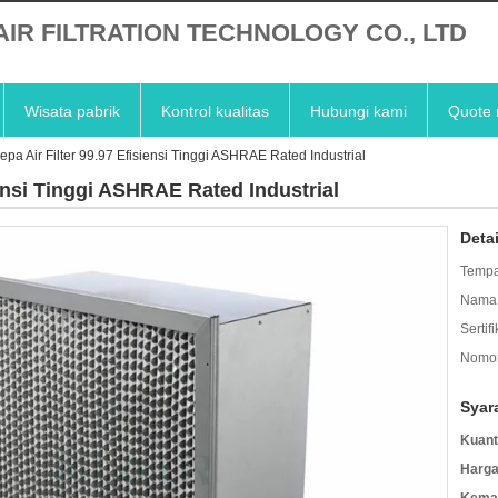
AIR FILTRATION TECHNOLOGY CO., LTD
Wisata pabrik
Kontrol kualitas
Hubungi kami
Quote 
epa Air Filter 99.97 Efisiensi Tinggi ASHRAE Rated Industrial
iensi Tinggi ASHRAE Rated Industrial
Deta
Tempa
Nama 
Sertifi
Nomor
Syar
Kuant
Harga