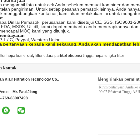
n purna jual
n mengambil foto untuk cek Anda sebelum memuat kontainer dan me
etelah pengiriman. Untuk setiap pesanan pemasok lainnya, Anda han
uk menggabungkan kontainer, kami akan melakukan ini untuk mengatu
at
aba Dinilai Pemasok, perusahaan kami disetujui CE, SGS, ISO9001-2008
FDA, MSDS, UL dll, kami dapat membantu anda menerapkannya dan b
mencapai MOQ kami yang ditunjuk.
 pembayaran
 P, L / C, Paypal, Western Union
ja pertanyaan kepada kami sekarang, Anda akan mendapatkan lebih
,
,
filter hepa komersial
filter udara partikel efisiensi tinggi
hepa tungku filter
n kontak
Mengirimkan permint
 Klair Filtration Technology Co.,
Person:
Mr. Paul Jiang
--769-88007498