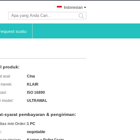
Indonesian
search
request suatu
il produk:
t asal:
Cina
merek:
KLAIR
kasi:
ISO 16890
 model:
ULTRAWAL
at-syarat pembayaran & pengiriman:
itas min Order:
1 PC
:
negotiable