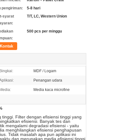
an rincian:
Karton + Pallet Crate
 pengiriman:
5-8 hari
t-syarat
T/T, LC, Western Union
ayaran:
ediakan
500 pcs per minggu
mpuan:
Kontak
Bingkai:
MDF / Logam
Aplikasi:
Penangan udara
Media:
Media kaca microfine
7%
nggi. Filter dengan efisiensi tinggi yang
ingkatkan efisiensi. Banyak tes dan
ik mengalami degradasi efisiensi - yaitu
 media menghilangkan efisiensi penghapusan
ius. Tidak masalah apa pun aplikasi ini
waktu dan merupakan media efisiensi tinggi