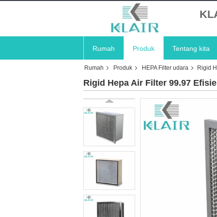
KL
Rumah
Produk
Tentang kita
Rumah
Produk
HEPA Filter udara
Rigid H
Rigid Hepa Air Filter 99.97 Efis