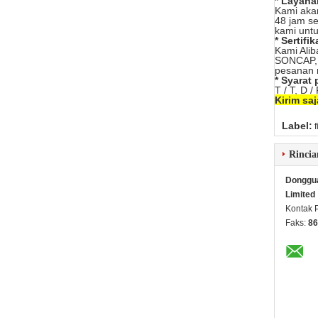
* Layana
Kami aka
48 jam s
kami unt
* Sertifik
Kami Alib
SONCAP, 
pesanan 
* Syarat
T / T, D /
Kirim sa
Label:
Rincia
Dongguan
Limited
Kontak 
Faks:
86