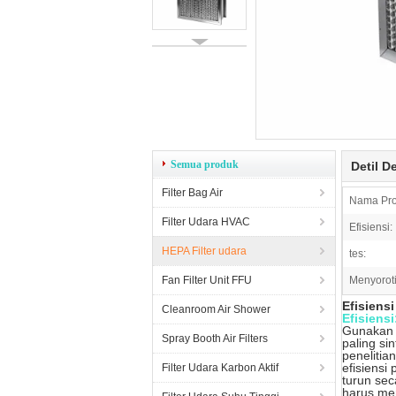
Semua produk
Detil D
Filter Bag Air
Nama Pro
Filter Udara HVAC
Efisiensi:
HEPA Filter udara
tes:
Fan Filter Unit FFU
Menyoroti
Efisiens
Cleanroom Air Shower
Efisiensi
Gunakan m
Spray Booth Air Filters
paling si
penelitia
efisiensi
Filter Udara Karbon Aktif
turun sec
harus men