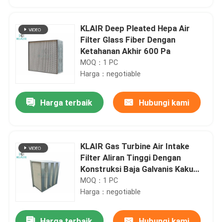
KLAIR Deep Pleated Hepa Air
Filter Glass Fiber Dengan
Ketahanan Akhir 600 Pa
MOQ：1 PC
Harga：negotiable
Harga terbaik
Hubungi kami
KLAIR Gas Turbine Air Intake
Rumah
Filter Aliran Tinggi Dengan
Konstruksi Baja Galvanis Kaku
24x24x12
MOQ：1 PC
Produk
Harga：negotiable
Tentang kami
Harga terbaik
Hubungi kami