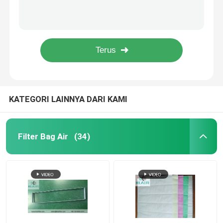
Kapas Horizontal Laminar Airflow Metal, Kelas 100 Laminar Flow Clean Bench
Vertical Laminar Flow Cabinet Kebersihan Iso 5 Kelas 100 Untuk Pemulihan Data
Fan Filter Unit FFU
Modul Filter Ruang Hepa Ducted, Ceiling Air Filter Diganti
Disposable Panel HVAC Air Filters Dengan Fiber Glass Mat Media Yang Semakin Menonjol
Cleanroom Air Shower
Filter Udara Lipit Hvac G3 G4 Merv 8 Untuk Aplikasi Industri / Komersil
Spray Booth Air Filters
KATEGORI LAINNYA DARI KAMI
Filter Udara Karbon Aktif
Filter Bag Air
(34)
Filter Udara Suhu Tinggi
Filter Udara Lipit
Filter penjernih udara