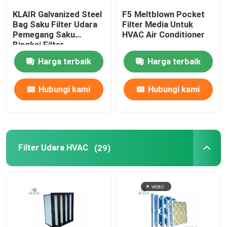
KLAIR Galvanized Steel
F5 Meltblown Pocket
Laminar aliran kabinet
Bag Saku Filter Udara
Filter Media Untuk
Pemegang Saku
HVAC Air Conditioner
Bingkai Filter
Pass Box
Harga terbaik
Harga terbaik
Hubungi kami
Hubungi kami
Filter Udara HVAC
(29)