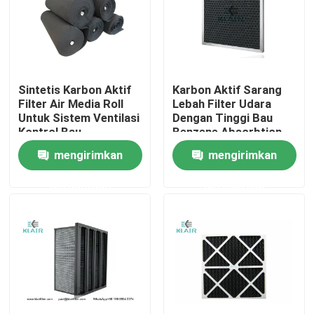
Tur Pabrik
Kontrol kualitas
Sintetis Karbon Aktif
Karbon Aktif Sarang
Filter Air Media Roll
Lebah Filter Udara
Untuk Sistem Ventilasi
Dengan Tinggi Bau
Hubungi kami
Kontrol Bau
Benzene Absorbtion
mengirimkan
mengirimkan
Permintaan Penawaran
permintaan
permintaan
Filter Bag Air
Filter Udara HVAC
HEPA Filter udara