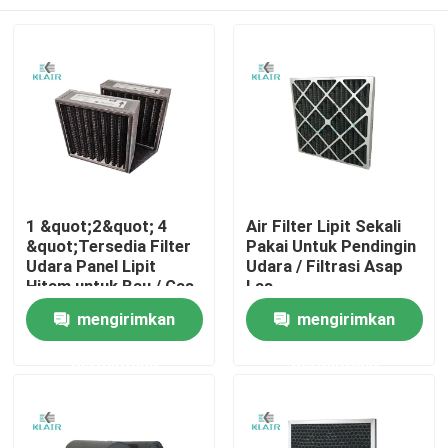
1 &quot;2&quot; 4
Air Filter Lipit Sekali
&quot;Tersedia Filter
Pakai Untuk Pendingin
Udara Panel Lipit
Udara / Filtrasi Asap
Hitam untuk Bau / Gas
Las
Filtrasi
Rumah
mengirimkan
mengirimkan
permintaan
permintaan
Produk
Tentang kami