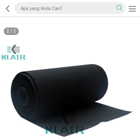
2
/
2