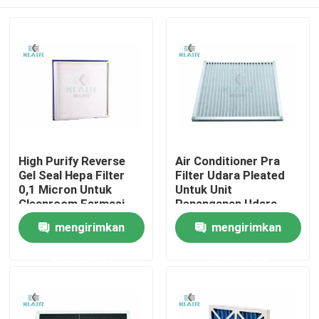
High Purify Reverse
Air Conditioner Pra
Gel Seal Hepa Filter
Filter Udara Pleated
0,1 Micron Untuk
Untuk Unit
Cleanroom Farmasi
Penanganan Udara
Industri Komersial
Rumah
mengirimkan
mengirimkan
permintaan
permintaan
Produk
Tentang kami