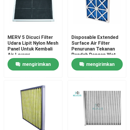
Tur Pabrik
Kontrol kualitas
MERV 5 Dicuci Filter
Disposable Extended
Udara Lipit Nylon Mesh
Surface Air Filter
Panel Untuk Kembali
Penurunan Tekanan
Hubungi kami
Air Louver
Rendah Dengan Wet
Laid Cardboard
mengirimkan
mengirimkan
Permintaan Penawaran
permintaan
permintaan
Filter Bag Air
Filter Udara HVAC
HEPA Filter udara