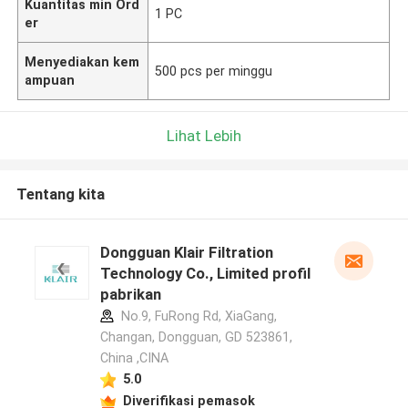
Kuantitas min Ord
1 PC
er
Menyediakan kem
500 pcs per minggu
ampuan
Lihat Lebih
Tentang kita
Dongguan Klair Filtration
Technology Co., Limited profil
pabrikan
No.9, FuRong Rd, XiaGang,
Changan, Dongguan, GD 523861,
China ,CINA
5.0
Diverifikasi pemasok