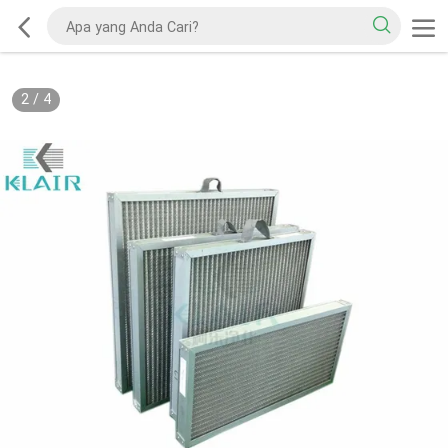
2
/
4