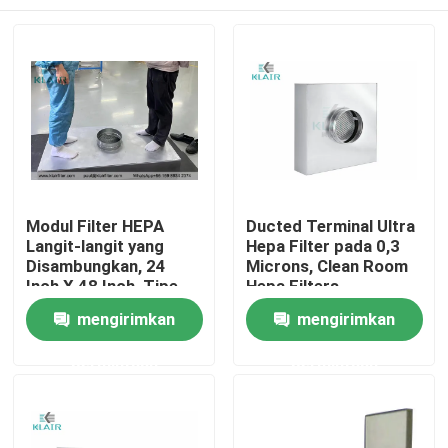
Modul Filter HEPA
Ducted Terminal Ultra
Langit-langit yang
Hepa Filter pada 0,3
Disambungkan, 24
Microns, Clean Room
Inch X 48 Inch, Tipe
Hepa Filters
Permukaan yang Bisa
Rumah
mengirimkan
mengirimkan
Dilalui
permintaan
permintaan
Produk
Tentang kami