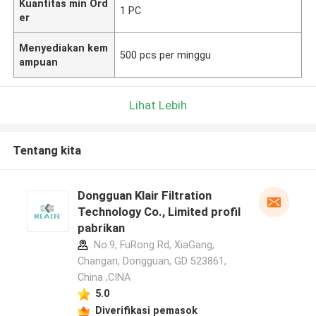
Kuantitas min Ord
1 PC
er
Menyediakan kem
500 pcs per minggu
ampuan
Lihat Lebih
Tentang kita
Dongguan Klair Filtration
Technology Co., Limited profil
pabrikan
No.9, FuRong Rd, XiaGang,
Changan, Dongguan, GD 523861,
China ,CINA
5.0
Diverifikasi pemasok