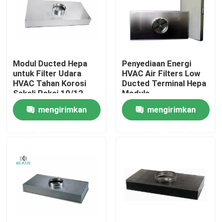
Tur Pabrik
Kontrol kualitas
Modul Ducted Hepa
Penyediaan Energi
untuk Filter Udara
HVAC Air Filters Low
HVAC Tahan Korosi
Ducted Terminal Hepa
Hubungi kami
Sekali Pakai 10/12
Module
Inch
mengirimkan
mengirimkan
Permintaan Penawaran
permintaan
permintaan
Filter Bag Air
Filter Udara HVAC
HEPA Filter udara