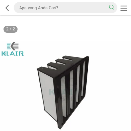
2
/
2