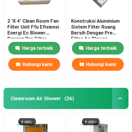
2 'X 4' Clean Room Fan
Konstruksi Aluminium
Filter Unit Ffu Efisiensi
Sistem Filter Ruang
Energi Ec Blower
Bersih Dengan Pre
Dengan Pre Filter
Filter Ac Blower
Harga terbaik
Harga terbaik
Hubungi kami
Hubungi kami
Cleanroom Air Shower
(26)