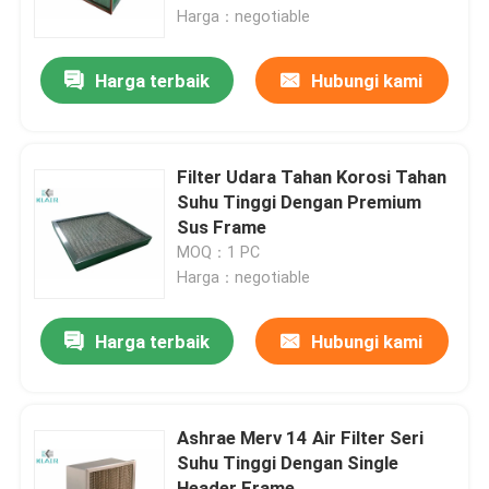
Harga：negotiable
Tur Pabrik
Harga terbaik
Hubungi kami
Kontrol kualitas
Filter Udara Tahan Korosi Tahan
Hubungi kami
Suhu Tinggi Dengan Premium
Sus Frame
MOQ：1 PC
Permintaan Penawaran
Harga：negotiable
Filter Bag Air
Harga terbaik
Hubungi kami
Filter Udara HVAC
Ashrae Merv 14 Air Filter Seri
Suhu Tinggi Dengan Single
HEPA Filter udara
Header Frame