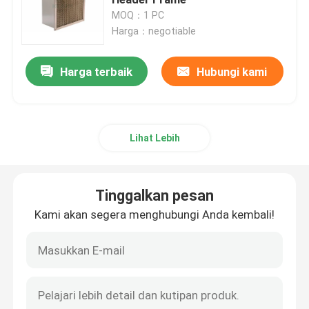
MOQ：1 PC
Harga：negotiable
Fan Filter Unit FFU
Harga terbaik
Hubungi kami
Cleanroom Air Shower
Spray Booth Air Filters
Lihat Lebih
Filter Udara Karbon Aktif
Tinggalkan pesan
Filter Udara Suhu Tinggi
Kami akan segera menghubungi Anda kembali!
Filter Udara Lipit
Filter penjernih udara